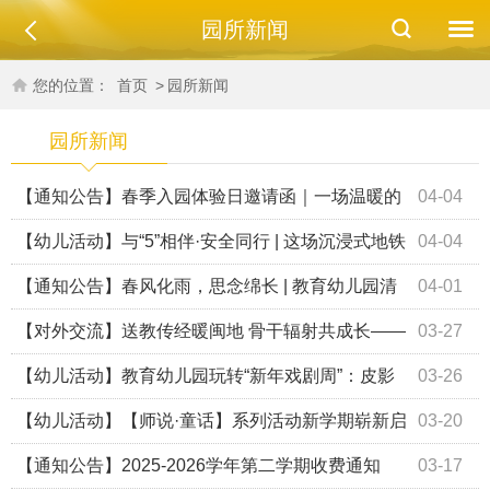
园所新闻
您的位置：
首页
>
园所新闻
园所新闻
【通知公告】春季入园体验日邀请函｜一场温暖的
04-04
成长邀约，邀您和宝贝如约而至
【幼儿活动】与“5”相伴·安全同行 | 这场沉浸式地铁
04-04
安全课，让教育幼儿园萌娃化身“安全小卫士”
【通知公告】春风化雨，思念绵长 | 教育幼儿园清
04-01
明节放假安排
【对外交流】送教传经暖闽地 骨干辐射共成长——
03-27
苏州幼专附属教育幼儿园骨干教师赴福建晋江开展音乐教研
【幼儿活动】教育幼儿园玩转“新年戏剧周”：皮影
03-26
送教活动
戏、戏曲、童话剧……萌娃、老师、爸爸妈妈齐上阵！
【幼儿活动】【师说·童话】系列活动新学期崭新启
03-20
（一）
幕：晨间2分钟，听老师和娃娃们“讲”一座姑苏城
【通知公告】2025-2026学年第二学期收费通知
03-17