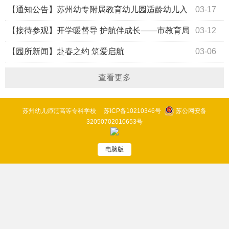
【通知公告】苏州幼专附属教育幼儿园适龄幼儿入
03-17
园（托）预调研开始啦！
【接待参观】开学暖督导 护航伴成长——市教育局
03-12
领导莅临我园开学走访
【园所新闻】赴春之约 筑爱启航
03-06
查看更多
苏州幼儿师范高等专科学校
苏ICP备10210346号
苏公网安备
32050702010653号
电脑版