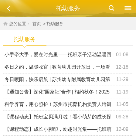
托幼服务
您的位置：
首页
>
托幼服务
托幼服务
小手牵大手，爱在时光里——托班亲子活动温暖回
01-08
顾
冬日之约，温暖收官 | 教育幼儿园开放日，一场看
12-18
见成长的亲子之旅
冬日暖阳，快乐启航 | 苏州幼专附属教育幼儿园第
11-29
一期亲子入园体验开放日回顾
【通知公告】深化“园家社”合作 | 相约秋冬！2025
11-19
年亲子入园体验开放日预告
科学养育，用心照护！苏州市托育机构负责人培训
11-05
班实践活动圆满举行
【课程动态】托班宝贝满月啦！看小萌芽的成长探
09-28
险
【课程动态】成长小脚印，幼趣时光集——托班萌
12-09