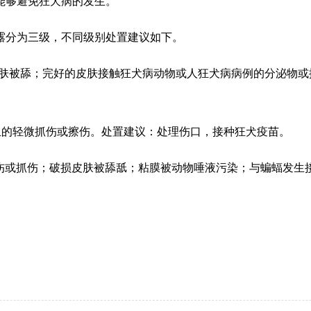
能够避免狂犬病的发生。
露分为三级，不同级别处置建议如下。
皮肤被舔；完好的皮肤接触狂犬病动物或人狂犬病病例的分泌物
血的轻微抓伤或擦伤。处置建议：处理伤口，接种狂犬疫苗。
伤或抓伤
；破损皮肤被舔舐；粘膜被动物唾液污染；与蝙蝠发生